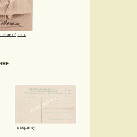
нские образы.
.
ине
в корзину