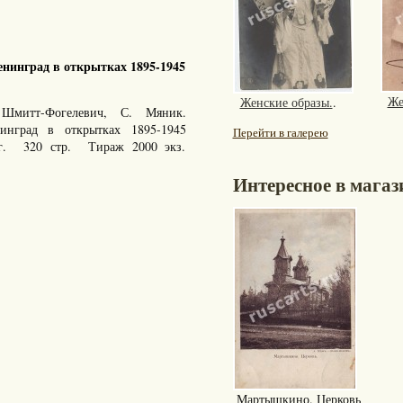
нинград в открытках 1895-1945
Же
Женские образы.
.
Шмитт-Фогелевич, С. Мяник.
енинград в открытках 1895-1945
Перейти в галерею
 г. 320 стр. Тираж 2000 экз.
Интересное в магаз
Мартышкино. Церковь