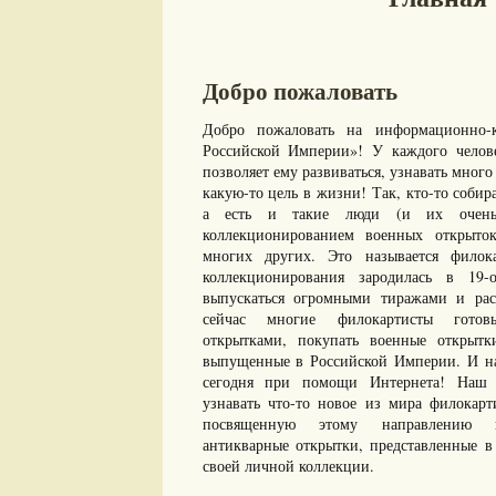
Добро пожаловать
Добро пожаловать на информационно-к
Российской Империи»! У каждого челове
позволяет ему развиваться, узнавать много 
какую-то цель в жизни! Так, кто-то собир
а есть и такие люди (и их очень 
коллекционированием военных открыто
многих других. Это называется филок
коллекционирования зародилась в 19-
выпускаться огромными тиражами и рас
сейчас многие филокартисты готов
открытками, покупать военные открыт
выпущенные в Российской Империи. И нам
сегодня при помощи Интернета! Наш с
узнавать что-то новое из мира филокарт
посвященную этому направлению ко
антикварные открытки, представленные в 
своей личной коллекции.