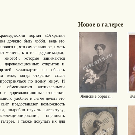
Новое в галерее
раеведческий портал «Открытки
ка должно быть хобби, ведь это
нового и, что самое главное, иметь
ает монеты, кто-то – редкие марки,
много!), которые занимаются
к, дореволюционных открыток и
артией. Филокартия как область
ом веке, когда открытки стали
пространяться по всему миру. И
ы обмениваться антикварными
ки и дореволюционные открытки,
Женские образы.
.
Же
ного удобнее и легче делать это
айт предоставляет возможность
ии, подробно изучать литературу,
ллекционирования, оценивать
галерее, а также покупать их для