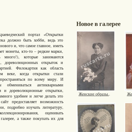
Новое в галерее
раеведческий портал «Открытки
ка должно быть хобби, ведь это
нового и, что самое главное, иметь
ает монеты, кто-то – редкие марки,
много!), которые занимаются
к, дореволюционных открыток и
артией. Филокартия как область
ом веке, когда открытки стали
пространяться по всему миру. И
ы обмениваться антикварными
ки и дореволюционные открытки,
Женские образы.
.
Же
ного удобнее и легче делать это
айт предоставляет возможность
ии, подробно изучать литературу,
ллекционирования, оценивать
галерее, а также покупать их для