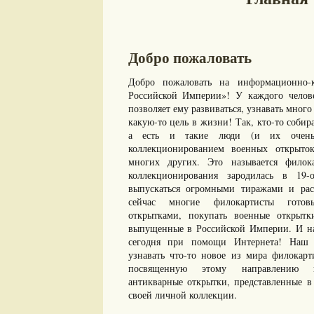
Добро пожаловать
Добро пожаловать на информационно-к
Российской Империи»! У каждого челове
позволяет ему развиваться, узнавать много 
какую-то цель в жизни! Так, кто-то собир
а есть и такие люди (и их очень 
коллекционированием военных открыто
многих других. Это называется филок
коллекционирования зародилась в 19-
выпускаться огромными тиражами и рас
сейчас многие филокартисты готов
открытками, покупать военные открыт
выпущенные в Российской Империи. И нам
сегодня при помощи Интернета! Наш с
узнавать что-то новое из мира филокарт
посвященную этому направлению ко
антикварные открытки, представленные в 
своей личной коллекции.