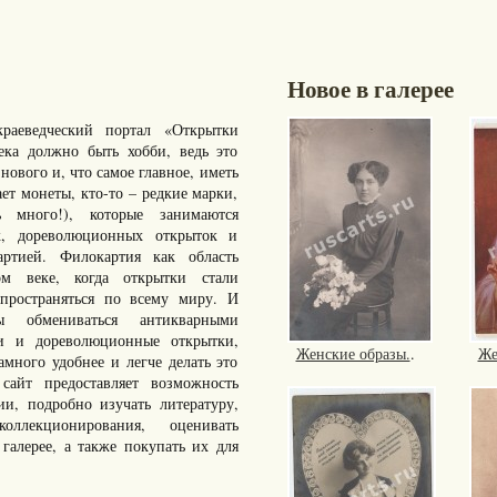
Новое в галерее
раеведческий портал «Открытки
ка должно быть хобби, ведь это
нового и, что самое главное, иметь
ает монеты, кто-то – редкие марки,
много!), которые занимаются
к, дореволюционных открыток и
артией. Филокартия как область
ом веке, когда открытки стали
пространяться по всему миру. И
ы обмениваться антикварными
ки и дореволюционные открытки,
Женские образы.
.
Же
ного удобнее и легче делать это
айт предоставляет возможность
ии, подробно изучать литературу,
ллекционирования, оценивать
галерее, а также покупать их для