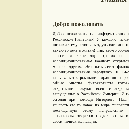
Добро пожаловать
Добро пожаловать на информационно-к
Российской Империи»! У каждого челове
позволяет ему развиваться, узнавать много 
какую-то цель в жизни! Так, кто-то собир
а есть и такие люди (и их очень 
коллекционированием военных открыто
многих других. Это называется филок
коллекционирования зародилась в 19-
выпускаться огромными тиражами и рас
сейчас многие филокартисты готов
открытками, покупать военные открыт
выпущенные в Российской Империи. И нам
сегодня при помощи Интернета! Наш с
узнавать что-то новое из мира филокарт
посвященную этому направлению ко
антикварные открытки, представленные в 
своей личной коллекции.