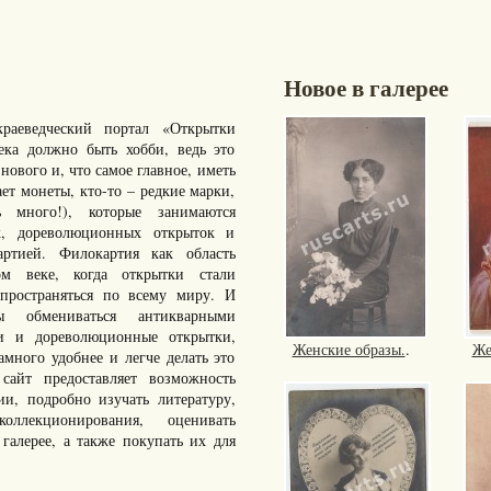
Новое в галерее
раеведческий портал «Открытки
ка должно быть хобби, ведь это
нового и, что самое главное, иметь
ает монеты, кто-то – редкие марки,
много!), которые занимаются
к, дореволюционных открыток и
артией. Филокартия как область
ом веке, когда открытки стали
пространяться по всему миру. И
ы обмениваться антикварными
ки и дореволюционные открытки,
Женские образы.
.
Же
ного удобнее и легче делать это
айт предоставляет возможность
ии, подробно изучать литературу,
ллекционирования, оценивать
галерее, а также покупать их для