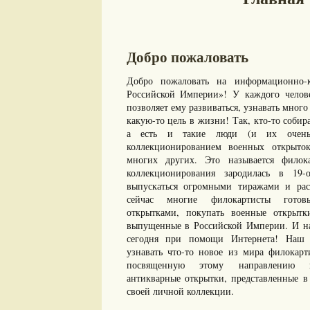
Добро пожаловать
Добро пожаловать на информационно-к
Российской Империи»! У каждого челове
позволяет ему развиваться, узнавать много 
какую-то цель в жизни! Так, кто-то собир
а есть и такие люди (и их очень 
коллекционированием военных открыто
многих других. Это называется филок
коллекционирования зародилась в 19-
выпускаться огромными тиражами и рас
сейчас многие филокартисты готов
открытками, покупать военные открыт
выпущенные в Российской Империи. И нам
сегодня при помощи Интернета! Наш с
узнавать что-то новое из мира филокарт
посвященную этому направлению ко
антикварные открытки, представленные в 
своей личной коллекции.