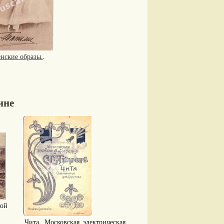
нские образы.
.
ине
ой
Чита. Московская электрическая